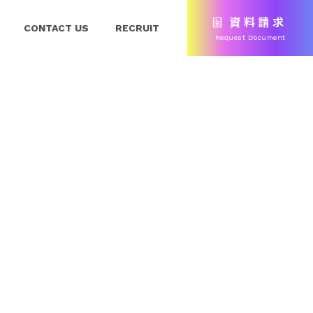
資料請求
CONTACT US
RECRUIT
Request Document