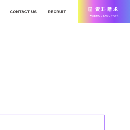
資料請求
CONTACT US
RECRUIT
Request Document